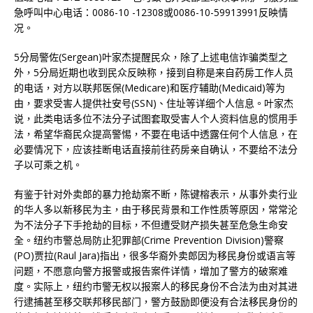
急呼叫中心电话：0086-10 -12308或0086-10-59913991反映情
况。
5分局警佐(Sergean)叶家杰提醒民众，除了上述电信诈骗类型之
外，5分局近期也收到民众反映称，接到自称是来自药房工作人员
的电话，对方以联邦医保(Medicare)和医疗辅助(Medicaid)等为
由，要求受害人提供社安号(SSN)、住址等详细个人信息。叶家杰
说，此类电话多位不法分子试图套取受害人个人资料信息的惯用手
法，希望华裔民众提高警惕，不要在电话中透露任何个人信息，在
必要情况下，应该挂断电话直接前往药房亲自确认，不要给不法分
子以可乘之机。
有鉴于针对外卖郎的暴力抢劫案不断，陈键榕表示，从事外卖行业
的华人多以新移民为主，由于移民背景和工作性质等原因，常常沦
为不法分子下手抢劫的目标，不但遭受财产损失甚至危急生命安
全。纽约市警总局防止犯罪部(Crime Prevention Division)警察
(PO)贾拉(Raul Jara)指出，很多华裔外卖郎因为移民身份或语言等
问题，不愿意向警方报警或报告案件详情，增加了警方的破案难
度。实际上，纽约市警无权以报案人的移民身份不合法为由对其进
行逮捕甚至移交联邦移民部门，警方鼓励即便没有合法移民身份的