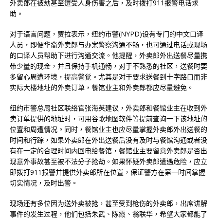
外卖郎在被劫甚至遭受人身伤害之后，及时拨打911报警电话求
助。
对于语言问题，贾拉表示，纽约市警(NYPD)设有专门的中文口译
人员，即便华裔外卖郎与办案警察沟通不畅，也可通过电话或现场
的口译人员帮助下进行沟通交流。他提醒，外卖郎外出送餐尽量携
带少量的现金，并且保持手机通畅，对于不熟悉的社区，送餐时要
多留心周遭环境，提高警觉。尤其是对于要求送餐到十字路口而非
实际大楼地址的外卖订单，餐馆业主和外卖郎都应尽量避免。
纽约市警总局社区联络官张海英建议，外卖郎和餐馆业主在收到外
卖订单提供的地址时，可用谷歌地图软件等提前查询一下该地址的
位置和周遭情况。同时，餐馆业主也应尽量掌握外卖郎外出送餐的
时间和行踪，如果外卖郎在外出送餐后没有及时与餐馆沟通或者没
有在一定的合理时间内回电给餐馆，餐馆业主要留意外卖郎是否出
现意外事故甚至被不法分子抢劫。如果怀疑外卖郎遭遇危险，应立
即拨打911报警并提供外卖郎所在位置，保证警方在第一时间掌握
切实情况，及时出警。
现场还有多位因为送外卖被抢，甚至受到枪伤的外卖郎，出席讲解
事件的发生过程，他们包括朱武、陈霞、翁联华，希望大家都能了