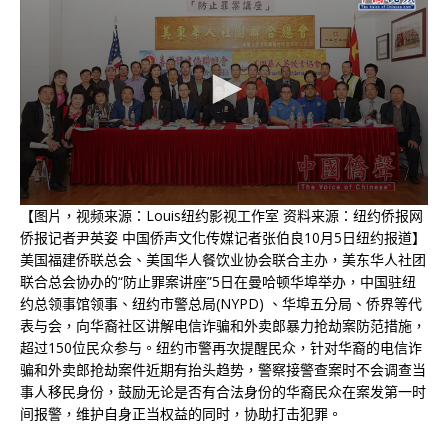
0
【图片，视频来源：Louis纽约影视工作室 资料来源：纽约侨报网
s
侨报记者尹英姿 中国侨声文化传媒记者张伯良10月5日纽约报道】
e
美国福建侨联总会、美国华人餐饮业协会联合主办，美东华人社团
c
o
联合总会协办的“防止罪案讲座”5日在曼哈顿华埠举办，中国驻纽
n
约总领事馆领事、纽约市警总局(NYPD) 、华埠五分局、侨界等代
d
s
表与会，向华裔社区讲解电信诈骗和外卖郎暴力抢劫案防范措施，
o
超过150位民众参与。纽约市警再次提醒民众，针对华裔的电信诈
f
骗和外卖郎抢劫案件近期有抬头趋势，警察接警查案时不会调查当
4
4
事人移民身份，鼓励无论是否有合法身份的华裔民众在案发第一时
m
间报警，维护自身正当权益的同时，协助打击犯罪。
i
n