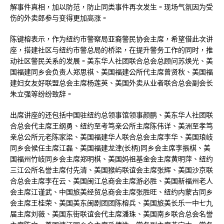
解事件真相，加以防范，防止同类事件再次发生。现场气氛因为受
伤的外卖郎参与变得更加高涨。
陈键榕表示，作为纽约市警察局亚裔警民协会主席，希望借此次讲
座，搭建社区与纽约市警总局的桥梁，在提升警务工作的同时，推
动社区警民关系的发展。美东华人社团联合总会总顾问苏焕光、美
国福建同乡会负责人郑思祺、美国福建公所代主席曾贤秋、美国福
建妇女友好联盟总会主席杨莲英、美国外卖从业者联合总会副会长
朱立强等纷纷致辞。
出席讲座的还包括中国驻纽约总领事馆领事颜鹏、美东华人社团联
合总会代主席王纲勇、纽约至考笃亲公所主席陈伟详、美洲至孝笃
亲总公所元老陈家梁、美国福建华人联合总会主席李华、美国琅岐
同乡会候任主席江磊、美国福建龙津(长柄)同乡会主席李掁棋、美
国福州竹岐同乡会主席郑明棋、美国妈祖基金会主席黄明萍、纽约
三江公所名誉主席付先清、美国猴屿联谊会主席张辉、美国沙京联
合总会主席李在云、美国闽江总商会主席游必胜、美国新福州老人
会主席江谨武、中国旅美经贸总商会主席张胜旺、纽约内蒙古同乡
会主席王桂荣、美国美东闽剧团团陈榕兵、美国旅美长乐一中七九
届主席刘薇、美国东街联谊会代主席潘珠、美国南乡联合总会名誉