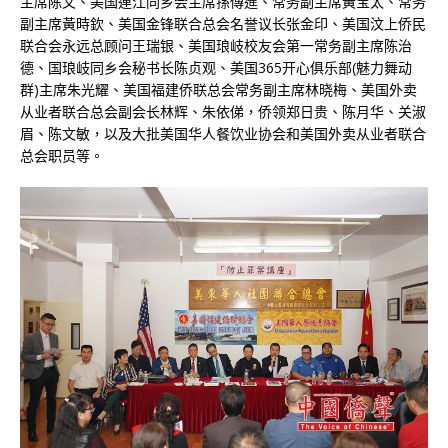
主席陈文、美国連江同乡会主席孫傳進、常务副主席黃宝太、常务
副主席黃時欽、美国金锋联合总会名誉议长张金印、美国汶上侨民
联合会永远总顾问王瑞银、美国琅岐校友会第一常务副主席陈治
德、国琅岐同乡会秘书长陈贞观、美国365开心俱乐部(魅力舞动
群)主席朱光耀、美国福建侨联总会常务副主席林晓梅、美国外卖
从业者联合总会副会长林辉、朱依俤，侨领郑日贵、陈月华、关淑
眉、陈文敏，以及大批美国华人餐饮业协会和美国外卖从业者联合
总会职员等。