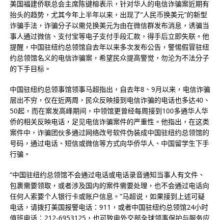
u
美国福建侨联总会主席陈键榕表示，针对华人的电信诈骗案近期有
t
抬头的趋势，尤其今年上半年以来，出现了“人民币换美元”的新型
e
诈骗手法，诈骗分子以需兑换美元为由在微信群发布消息，诱骗当
s
,
事人通过微信、支付宝等电子支付手段汇款，得手后立即失联。他
2
提醒，中国驻纽约总领馆自去年以来多次发布公告，警惕假冒驻纽
1
s
约总领馆名义的电信诈骗案，希望民众提高警觉，勿沦为不法分子
e
的下手目标。
c
o
n
中国驻纽约总领事馆领事马超指出，自去年8、9月以来，电信诈骗
d
层出不穷，仅在近两周，民众反映接到电信诈骗的电话也多达40、
s
50起，而在案发高峰期间，中领馆更曾经每周接到100多通华人华
侨的相关反映电话，足见电信诈骗案件的严重性。他指出，在这类
案件中，诈骗团伙多通过网络改号软件伪装成中国驻纽约总领馆的
号码，通过电话、短信或微信等方式向华侨华人、中国留学生下手
行骗。
“中国驻纽约总领馆不会通过电话或电话录音通知当事人有文件、
包裹需要领取，或者涉及国内的案件需要处理，也不会通过电话向
任何人索要个人银行卡或账户信息。”马超说，如果接到上述可疑
电话，请拨打美国报警电话：911，或者中国驻纽约总领馆24小时
值班电话：212-6953125，也可致电外交部全球领事保护与服务应