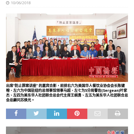
10/06/2018
出席“防止罪案讲座” 的嘉宾合影，前排右六为美国华人餐饮业协会会长陈键
榕、左六为中国驻纽约总领事馆领事马超、左七为5分局警佐(Sergean)叶家
杰、左四为美东华人社团联合总会代主席王纲勇、左五为美东华人社团联合总
会总顧问苏焕光。