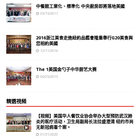
中餐館工業化、標準化 中央廚房即將落地美國
05/15/2017
2016浙江美食走進紐約品鑑會隆重舉行G20美食與
您相約美國
12/11/2016
The 1美国金勺子中华厨艺大赛
06/25/2015
精選視頻
【视频】美国华人餐饮业协会举办大型预防武汉肺
炎的医疗活动，卫生局副局长法拉盛澄清 纽约市尚
无新冠病毒个案。
01/31/2020